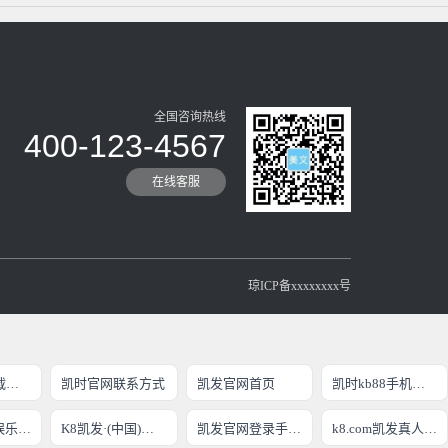
全国咨询热线
400-123-4567
在线客服
琼ICP备xxxxxxxx号
凯时kb88下载首页
凯时官网联系方式
凯发官网首页
凯时kb88手机网址
凯发k8国际娱乐真人版
K8凯发·(中国)官方网站
凯发官网登录手机版
k8.com凯发真人网上娱乐