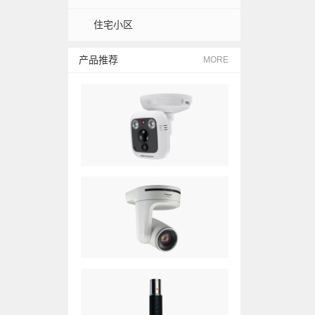
住宅小区
产品推荐
MORE